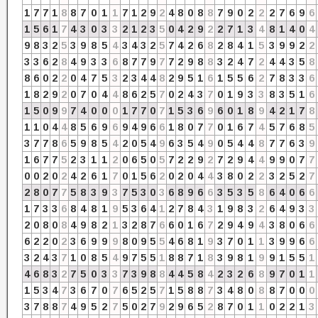
1
7
7
1
8
8
7
0
1
1
7
1
2
9
2
4
8
0
8
8
7
9
0
2
2
2
7
6
9
6
1
5
6
1
7
4
3
0
3
3
2
1
2
3
5
0
4
2
9
2
2
7
1
3
4
8
1
4
0
4
9
8
3
2
5
3
9
8
5
4
3
4
3
2
5
7
4
2
6
8
2
8
4
1
5
3
9
9
2
2
3
3
6
2
8
4
9
3
3
6
8
7
7
9
7
7
2
9
8
8
3
2
4
7
2
4
4
3
5
8
8
6
0
2
2
0
4
7
5
3
2
3
4
4
8
2
9
5
1
6
1
5
5
6
2
7
8
3
3
6
1
8
2
9
2
0
7
0
4
4
8
6
2
5
7
0
2
4
3
7
0
1
9
3
3
8
3
5
1
6
1
5
0
9
9
7
4
0
0
0
1
7
7
0
7
1
5
3
6
9
6
0
1
8
9
4
2
1
7
8
1
1
0
4
4
8
5
6
9
6
9
4
9
6
6
1
8
0
7
7
0
1
6
7
4
5
7
6
8
5
3
7
7
8
6
5
9
8
5
4
2
0
5
4
9
6
3
5
4
9
0
5
4
4
8
7
7
6
3
9
1
6
7
7
5
2
3
1
1
2
0
6
5
0
5
7
2
2
9
2
7
2
9
4
4
9
9
0
7
7
0
0
2
0
2
4
2
6
1
7
0
1
5
6
2
0
2
0
4
4
3
8
0
2
2
3
2
5
2
7
2
8
0
7
7
5
8
3
9
3
7
5
3
0
3
6
8
9
6
6
3
5
3
5
8
6
4
0
6
6
1
7
3
3
6
8
4
8
1
9
5
3
6
4
1
2
7
8
4
3
1
9
8
3
2
6
4
9
3
3
2
0
8
0
8
4
9
8
2
1
3
2
8
7
6
6
0
1
6
7
2
9
4
9
4
3
8
0
6
6
6
2
2
0
2
3
6
9
9
9
8
0
9
5
5
4
6
8
1
9
3
7
0
1
1
3
9
9
6
6
3
2
4
3
7
1
0
8
5
4
9
7
5
5
1
8
8
7
1
8
3
9
8
1
9
9
1
5
5
1
4
6
8
3
2
7
5
0
3
3
7
3
9
8
8
4
4
5
8
4
2
3
2
6
8
9
7
0
1
1
1
5
3
4
7
3
6
7
0
7
6
5
2
5
7
1
5
8
8
7
3
4
8
0
8
8
7
0
0
0
3
7
8
8
7
4
9
5
2
7
5
0
2
7
9
2
9
6
5
2
8
7
0
1
1
0
2
2
1
3