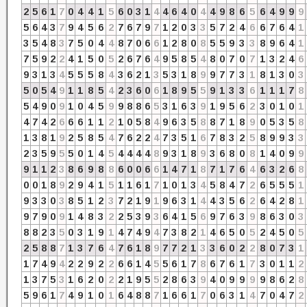
2
5
6
1
7
0
4
4
1
5
6
0
3
1
4
4
6
4
0
4
4
9
8
6
5
6
4
9
9
9
5
6
4
3
7
9
4
5
6
2
7
6
7
9
7
1
2
0
3
3
5
7
2
4
6
6
7
6
4
1
3
5
4
8
3
7
5
0
4
4
8
7
0
6
6
1
2
8
0
8
5
5
9
3
3
8
9
6
4
1
7
5
9
2
2
4
1
5
0
5
2
6
7
6
4
9
5
8
5
4
8
0
7
0
7
1
3
2
4
6
9
3
1
3
4
5
5
5
8
4
3
6
2
1
3
5
3
1
8
9
9
7
7
3
1
8
1
3
0
3
5
0
5
4
9
1
1
8
5
4
2
3
6
0
6
1
8
9
5
5
9
1
3
3
6
1
1
1
7
8
5
4
9
0
9
1
0
4
5
9
9
8
8
6
5
3
1
6
3
9
1
9
5
6
2
3
0
1
0
1
4
7
4
2
6
6
6
1
1
2
1
0
5
8
4
9
6
3
5
8
8
7
1
8
9
0
5
3
5
8
1
3
8
1
9
2
5
8
5
4
7
6
2
2
4
7
3
5
1
6
7
8
3
2
5
8
9
9
3
3
2
3
5
9
5
5
0
1
4
5
4
4
4
4
8
9
3
1
8
9
3
6
8
0
8
1
4
0
9
9
9
1
1
2
3
8
6
9
8
8
6
0
0
6
6
1
4
7
1
8
7
1
7
6
4
6
3
2
6
8
0
0
1
8
9
2
9
4
1
5
1
1
6
1
7
1
0
1
3
4
5
8
4
7
2
6
5
5
5
1
9
3
3
0
3
8
5
1
2
3
7
2
1
9
1
9
6
3
1
4
4
3
5
6
2
6
4
2
8
1
9
7
9
0
9
1
4
8
3
2
2
5
3
9
3
6
4
1
5
6
9
7
6
3
9
8
6
3
0
3
8
8
2
3
5
0
3
1
9
1
4
7
4
9
4
7
3
8
2
1
4
6
5
0
5
2
4
5
0
5
2
5
8
8
7
1
3
7
6
4
7
6
1
8
9
7
7
2
1
3
3
6
0
2
2
8
0
7
3
1
1
7
4
9
4
2
2
9
2
2
6
6
1
4
5
5
6
1
7
8
6
7
6
1
7
3
0
1
1
2
1
3
7
5
3
1
6
2
0
2
2
1
9
5
5
2
8
6
3
9
4
0
9
9
9
9
8
6
2
8
5
9
6
1
7
4
9
1
0
1
6
4
8
8
7
1
6
6
1
7
0
6
3
1
4
7
0
4
7
2