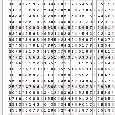
9
0
8
4
3
2
5
9
5
5
8
8
4
6
1
8
7
1
2
3
6
4
5
0
5
0
5
3
5
8
5
3
8
2
1
9
8
5
7
3
5
9
4
7
2
0
5
0
0
0
7
7
0
4
4
4
7
7
7
5
4
4
3
4
7
0
4
5
1
6
8
2
5
5
1
0
6
1
5
6
0
6
1
5
6
4
4
6
8
5
8
3
8
8
7
3
6
1
6
7
9
9
8
9
8
4
8
0
7
7
0
2
7
9
7
1
2
0
1
1
4
5
6
0
6
5
0
9
0
9
5
9
3
5
8
0
1
5
2
7
8
6
5
7
3
6
2
6
1
7
6
2
0
9
9
5
5
6
3
9
9
5
2
4
6
8
2
8
4
3
4
5
4
2
6
2
2
4
3
7
6
9
2
5
7
3
6
6
3
9
6
5
4
5
9
2
8
4
6
1
5
6
9
7
7
7
0
2
7
9
2
7
4
5
9
5
7
9
1
1
7
8
9
5
5
6
4
2
6
8
6
1
7
8
6
1
2
0
4
4
2
6
7
8
6
2
1
3
0
3
4
3
8
3
2
7
8
9
1
1
0
1
8
8
7
1
0
1
1
2
4
7
7
2
9
5
8
6
8
5
1
5
5
1
6
0
5
9
6
6
9
3
3
7
1
0
0
6
4
1
3
1
4
6
1
8
1
2
7
9
3
5
5
7
3
7
2
1
0
1
1
1
2
0
2
9
7
4
4
8
9
0
0
7
7
4
7
7
3
1
8
3
0
0
0
5
5
5
1
6
4
2
3
1
4
4
8
4
2
6
3
0
0
8
8
3
5
9
7
7
1
1
3
1
4
9
6
9
2
2
5
9
2
3
5
1
8
4
7
2
5
5
0
6
6
5
1
0
6
6
0
4
0
1
1
4
5
6
5
2
9
3
9
4
4
2
3
7
7
5
2
5
0
7
7
4
7
9
4
4
2
5
6
8
5
9
1
7
6
4
5
0
7
8
6
8
9
9
5
5
9
0
4
3
7
1
0
8
9
8
3
4
1
2
3
8
3
9
3
3
5
2
5
7
3
3
5
3
9
3
1
7
1
0
1
9
0
8
9
8
4
5
5
0
5
8
8
4
1
5
9
1
2
2
4
9
9
6
5
2
6
9
1
2
3
2
5
4
0
4
6
4
3
8
2
3
4
6
2
8
9
0
1
2
3
8
0
8
9
8
4
5
6
9
6
5
6
7
3
1
1
2
9
6
6
2
7
4
7
2
3
8
7
0
7
6
5
3
8
2