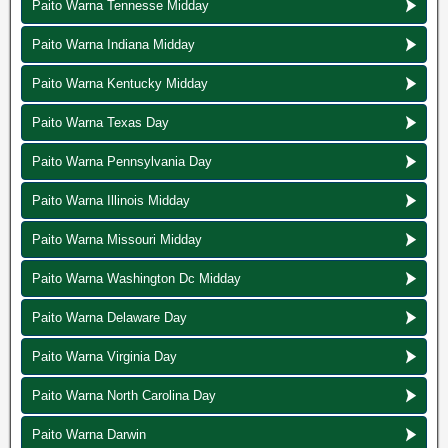
Paito Warna Tennesse Midday
Paito Warna Indiana Midday
Paito Warna Kentucky Midday
Paito Warna Texas Day
Paito Warna Pennsylvania Day
Paito Warna Illinois Midday
Paito Warna Missouri Midday
Paito Warna Washington Dc Midday
Paito Warna Delaware Day
Paito Warna Virginia Day
Paito Warna North Carolina Day
Paito Warna Darwin