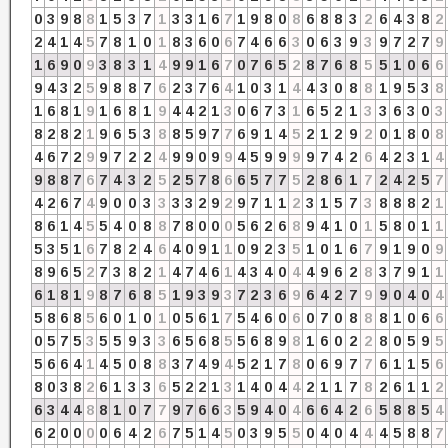
0
3
9
8
8
1
5
3
7
1
3
3
1
6
7
1
9
8
0
8
6
8
8
3
2
6
4
3
8
2
2
4
1
4
5
7
8
1
0
1
8
3
6
0
6
7
4
6
6
3
0
6
3
9
3
9
7
2
7
9
1
6
9
0
9
3
8
3
1
4
9
9
1
6
7
0
7
6
5
2
8
7
6
8
5
5
1
0
6
6
9
4
3
2
5
9
8
8
7
6
2
3
7
6
4
1
0
3
1
4
4
3
0
8
8
1
9
5
3
8
1
6
8
1
9
1
6
8
1
9
4
4
2
1
3
0
6
7
3
1
6
5
2
1
3
3
6
3
0
3
8
2
8
2
1
9
6
5
3
8
8
5
9
7
7
6
9
1
4
5
2
1
2
9
2
0
1
8
0
8
4
6
7
2
9
9
7
2
2
4
9
9
0
9
9
4
5
9
9
9
9
7
4
2
6
4
2
3
1
4
9
8
8
7
6
7
4
3
2
5
2
5
7
8
6
6
5
7
7
5
2
8
6
1
7
2
4
2
5
7
4
2
6
7
4
9
0
0
3
3
3
3
2
9
2
9
7
1
1
2
3
1
5
7
3
8
8
8
2
1
8
6
1
4
5
5
4
0
8
8
7
8
0
0
0
5
6
2
6
8
9
4
1
0
1
5
8
0
1
1
5
3
5
1
6
7
8
2
4
6
4
0
9
1
1
0
9
2
3
5
1
0
1
6
7
9
1
9
0
9
8
9
6
5
2
7
3
8
2
1
4
7
4
6
1
4
3
4
0
4
4
9
6
2
8
3
7
9
1
1
6
1
8
1
9
8
7
6
8
5
1
9
3
9
3
7
2
3
6
9
6
4
2
7
9
9
0
4
0
4
5
8
6
8
5
6
0
1
0
1
0
5
6
1
7
5
4
6
0
6
0
7
0
8
8
8
1
0
6
6
0
5
7
5
3
5
5
9
3
3
6
5
6
8
5
5
6
8
9
8
1
6
0
2
2
8
0
5
9
5
5
6
6
4
1
4
5
0
8
8
3
7
4
9
4
5
2
1
7
8
0
6
9
7
7
6
1
1
5
6
8
0
3
8
2
6
1
3
3
6
5
2
2
1
3
1
4
0
4
4
2
1
1
7
8
2
6
1
1
2
6
3
4
4
8
8
1
0
7
7
9
7
6
6
3
5
9
4
0
4
6
6
4
2
6
5
8
8
5
4
6
2
0
0
0
0
6
4
2
6
7
5
1
4
5
0
3
9
5
5
0
4
0
4
4
4
5
8
8
7