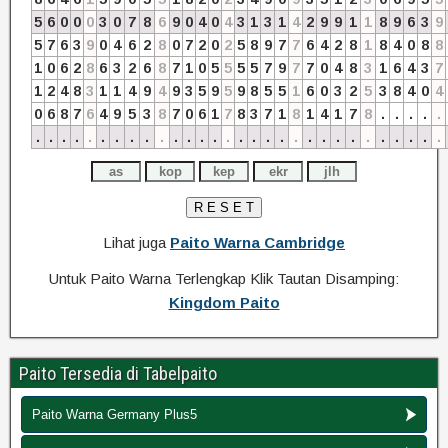
5
6
0
0
0
3
0
7
8
6
9
0
4
0
4
3
1
3
1
4
2
9
9
1
1
8
9
6
3
9
5
7
6
3
9
0
4
6
2
8
0
7
2
0
2
5
8
9
7
7
6
4
2
8
1
8
4
0
8
8
1
0
6
2
8
6
3
2
6
8
7
1
0
5
5
5
5
7
9
7
7
0
4
8
3
1
6
4
3
7
1
2
4
8
3
1
1
4
9
4
9
3
5
9
5
9
8
5
5
1
6
0
3
2
5
3
8
4
0
4
0
6
8
7
6
4
9
5
3
8
7
0
6
1
7
8
3
7
1
8
1
4
1
7
8
.
.
.
.
.
.
.
.
.
.
.
.
.
.
.
.
.
.
.
.
.
.
.
.
.
.
.
.
.
.
.
.
.
.
.
Lihat juga
Paito Warna Cambridge
Untuk Paito Warna Terlengkap Klik Tautan Disamping:
Kingdom Paito
Paito Tersedia di Tabelpaito
Paito Warna Germany Plus5