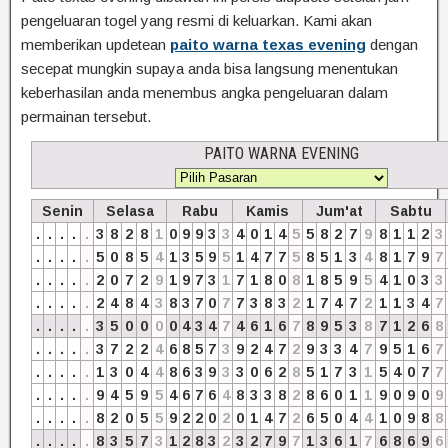
pengeluaran togel yang resmi di keluarkan. Kami akan
memberikan updetean
paito warna texas evening
dengan
secepat mungkin supaya anda bisa langsung menentukan
keberhasilan anda menembus angka pengeluaran dalam
permainan tersebut.
PAITO WARNA EVENING
Senin
Selasa
Rabu
Kamis
Jum'at
Sabtu
.
.
.
.
.
3
8
2
8
1
0
9
9
3
3
4
0
1
4
5
5
8
2
7
9
8
1
1
2
3
.
.
.
.
.
5
0
8
5
4
1
3
5
9
5
1
4
7
7
5
8
5
1
3
4
8
1
7
9
7
.
.
.
.
.
2
0
7
2
9
1
9
7
3
1
7
1
8
0
8
1
8
5
9
5
4
1
0
3
3
.
.
.
.
.
2
4
8
4
3
8
3
7
0
7
7
3
8
3
2
1
7
4
7
2
1
1
3
4
7
.
.
.
.
.
3
5
0
0
0
0
4
3
4
7
4
6
1
6
7
8
9
5
3
8
7
1
2
6
8
.
.
.
.
.
3
7
2
2
4
6
8
5
7
3
9
2
4
7
2
9
3
3
4
7
9
5
1
6
7
.
.
.
.
.
1
3
0
4
4
8
6
3
9
3
3
0
6
2
8
5
1
7
3
1
5
4
0
7
7
.
.
.
.
.
9
4
5
9
5
4
6
7
6
4
8
3
3
8
2
8
6
0
1
1
9
0
9
0
9
.
.
.
.
.
8
2
0
5
5
9
2
2
0
2
0
1
4
7
2
6
5
0
4
4
1
0
9
8
8
.
.
.
.
.
8
3
5
7
3
1
2
8
3
2
3
2
7
9
7
1
3
6
1
7
6
8
6
9
6