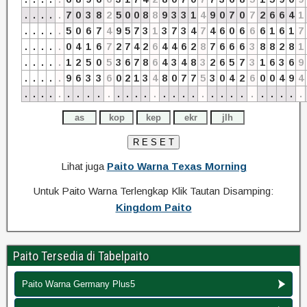
.
.
.
.
.
7
0
3
8
2
5
0
0
8
8
9
3
3
1
4
9
0
7
0
7
2
6
6
4
1
.
.
.
.
.
5
0
6
7
4
9
5
7
3
1
3
7
3
4
7
4
6
0
6
6
6
1
6
1
7
.
.
.
.
.
0
4
1
6
7
2
7
4
2
6
4
4
6
2
8
7
6
6
6
3
8
8
2
8
1
.
.
.
.
.
1
2
5
0
5
3
6
7
8
6
4
3
4
8
3
2
6
5
7
3
1
6
3
6
9
.
.
.
.
.
9
6
3
3
6
0
2
1
3
4
8
0
7
7
5
3
0
4
2
6
0
0
4
9
4
.
.
.
.
.
.
.
.
.
.
.
.
.
.
.
.
.
.
.
.
.
.
.
.
.
.
.
.
.
.
Lihat juga
Paito Warna Texas Morning
Untuk Paito Warna Terlengkap Klik Tautan Disamping:
Kingdom Paito
Paito Tersedia di Tabelpaito
Paito Warna Germany Plus5