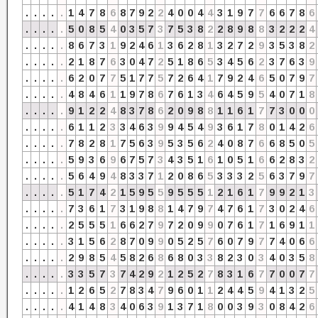
.
.
.
.
.
1
4
7
8
6
8
7
9
2
2
4
0
0
4
4
3
1
9
7
7
6
6
7
8
6
.
.
.
.
.
5
0
8
5
4
0
3
5
7
3
7
5
3
8
2
2
8
9
8
8
3
2
2
2
4
.
.
.
.
.
8
6
7
3
1
9
2
4
6
1
3
6
2
8
1
3
2
7
2
9
3
5
3
8
2
.
.
.
.
.
2
1
8
7
6
3
0
4
7
2
5
1
8
6
5
3
4
5
6
2
3
7
6
3
9
.
.
.
.
.
6
2
0
7
7
5
1
7
7
5
7
2
6
4
1
7
9
2
4
6
5
0
7
9
7
.
.
.
.
.
4
8
4
6
1
1
9
7
8
6
7
6
1
3
4
6
4
5
9
5
4
0
7
1
8
.
.
.
.
.
9
1
2
2
4
8
3
7
8
6
2
0
9
8
8
1
1
6
1
7
7
3
0
0
0
.
.
.
.
.
6
1
1
2
3
3
4
6
3
9
9
4
5
4
9
3
6
1
7
8
0
1
4
2
6
.
.
.
.
.
7
8
2
8
1
7
5
6
3
9
5
3
5
6
2
4
0
8
7
6
6
8
5
0
5
.
.
.
.
.
5
9
3
6
9
6
7
5
7
3
4
3
5
1
6
1
0
5
1
6
6
2
8
3
2
.
.
.
.
.
5
6
4
9
4
8
3
3
7
1
2
0
8
6
5
3
3
3
2
5
6
3
7
9
7
.
.
.
.
.
5
1
7
4
2
1
5
9
5
5
9
5
5
5
1
2
1
6
1
7
9
9
2
1
3
.
.
.
.
.
7
3
6
1
7
3
1
9
8
8
1
4
7
9
7
4
7
6
1
7
3
0
2
4
6
.
.
.
.
.
2
5
5
5
1
6
6
2
7
9
7
2
0
9
9
0
7
6
1
7
1
6
9
1
1
.
.
.
.
.
3
1
5
6
2
8
7
0
9
9
0
5
2
5
7
6
0
7
9
7
7
4
0
6
6
.
.
.
.
.
2
9
8
5
4
5
8
2
6
8
6
8
0
3
3
8
2
3
0
3
4
0
3
5
8
.
.
.
.
.
3
3
5
7
3
7
4
2
9
2
1
2
5
2
7
8
3
1
6
7
7
0
0
7
7
.
.
.
.
.
1
2
6
5
2
7
8
3
4
7
9
6
0
1
1
2
4
4
5
9
4
1
3
2
5
.
.
.
.
.
4
1
4
8
3
4
0
6
3
9
1
3
7
1
8
0
0
3
9
3
0
8
4
2
6