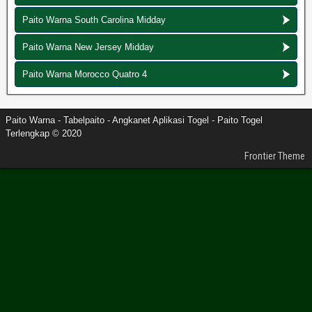
Paito Warna South Carolina Midday
Paito Warna New Jersey Midday
Paito Warna Morocco Quatro 4
Paito Warna - Tabelpaito - Angkanet Aplikasi Togel - Paito Togel
Terlengkap © 2020
Frontier Theme