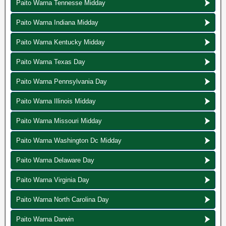
Paito Warna Tennesse Midday
Paito Warna Indiana Midday
Paito Warna Kentucky Midday
Paito Warna Texas Day
Paito Warna Pennsylvania Day
Paito Warna Illinois Midday
Paito Warna Missouri Midday
Paito Warna Washington Dc Midday
Paito Warna Delaware Day
Paito Warna Virginia Day
Paito Warna North Carolina Day
Paito Warna Darwin