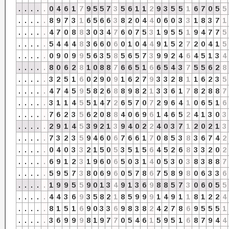
.
.
.
.
.
0
4
6
1
7
9
5
5
7
3
5
6
1
1
2
9
3
5
5
1
6
7
0
5
5
.
.
.
.
.
8
9
7
3
1
6
5
6
6
3
8
2
0
4
4
0
6
0
3
3
1
8
3
7
1
.
.
.
.
.
4
7
0
8
8
3
0
3
4
7
6
0
7
5
3
1
9
5
5
1
9
4
7
7
5
.
.
.
.
.
5
4
4
4
8
3
6
6
0
6
0
1
0
4
4
9
1
5
2
7
2
0
4
1
5
.
.
.
.
.
0
9
0
9
9
5
6
3
5
8
5
6
5
7
3
9
9
2
4
6
4
5
1
3
4
.
.
.
.
.
8
0
6
2
8
1
0
8
8
7
6
6
5
1
6
6
5
4
3
7
5
5
6
2
8
.
.
.
.
.
3
2
5
1
6
0
2
9
0
9
1
6
2
7
9
3
3
2
8
1
1
6
2
3
5
.
.
.
.
.
4
7
4
5
9
5
8
2
6
8
8
9
8
2
1
3
3
6
1
7
8
2
8
8
7
.
.
.
.
.
3
1
1
4
5
5
1
4
7
2
6
5
7
0
7
2
9
6
4
1
0
6
5
1
6
.
.
.
.
.
7
6
2
3
5
6
2
0
8
8
4
0
6
9
6
1
4
6
5
2
4
1
3
0
3
.
.
.
.
.
2
9
1
4
5
3
9
2
1
3
9
4
0
2
2
4
0
3
7
1
2
0
2
1
3
.
.
.
.
.
7
3
2
3
5
9
4
6
0
6
7
6
6
1
7
0
8
5
3
8
3
6
7
4
2
.
.
.
.
.
0
4
0
3
3
2
1
5
0
5
3
5
1
5
6
4
5
2
6
8
3
3
2
0
2
.
.
.
.
.
6
9
1
2
3
1
9
6
0
6
5
0
3
1
4
0
5
3
0
3
8
3
8
8
7
.
.
.
.
.
5
9
5
7
3
8
0
6
9
6
0
5
7
8
6
7
5
8
9
8
0
6
3
3
6
.
.
.
.
.
1
9
9
5
5
9
0
1
3
4
9
1
3
6
9
8
8
5
7
3
0
6
0
5
5
.
.
.
.
.
4
4
3
6
9
3
5
8
2
1
8
5
9
9
9
1
4
9
1
1
8
1
2
2
4
.
.
.
.
.
8
1
5
1
6
9
0
3
3
6
9
8
3
8
2
4
2
7
8
6
9
5
5
5
1
.
.
.
.
.
3
6
9
9
9
8
1
9
7
7
0
5
4
6
1
5
9
5
1
6
8
7
9
4
4