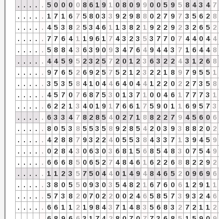
.
.
.
.
.
5
0
0
0
0
8
6
1
9
1
0
8
0
9
9
0
0
5
9
5
8
4
3
4
7
.
.
.
.
.
1
7
1
6
7
5
8
0
3
3
9
2
9
8
8
0
2
7
9
7
3
5
6
2
8
.
.
.
.
.
4
5
3
8
2
5
3
4
6
1
1
3
8
2
1
9
2
2
9
2
3
2
6
5
2
.
.
.
.
.
7
7
6
4
1
1
9
6
1
7
4
3
2
3
5
3
7
7
0
7
4
4
0
4
4
.
.
.
.
.
5
8
8
4
3
6
3
9
0
9
3
4
7
6
4
9
4
4
3
7
1
6
4
4
8
.
.
.
.
.
4
4
5
9
5
2
3
2
5
7
2
0
1
2
3
6
3
2
2
4
3
1
2
6
8
.
.
.
.
.
9
7
6
5
2
6
9
2
5
7
5
2
1
2
3
2
2
1
8
9
7
9
5
5
1
.
.
.
.
.
3
5
3
5
8
4
1
0
4
4
6
4
0
4
4
1
2
2
0
2
2
7
3
5
8
.
.
.
.
.
4
5
7
0
7
6
8
7
5
3
0
1
3
7
1
0
0
4
6
1
7
7
7
3
1
.
.
.
.
.
6
2
2
1
3
4
0
1
9
1
7
6
6
1
7
5
9
0
1
1
6
9
5
7
3
.
.
.
.
.
6
3
3
4
7
8
2
8
5
4
0
2
7
1
8
8
2
2
7
9
4
5
6
0
6
.
.
.
.
.
8
0
5
3
8
5
5
3
5
8
9
2
8
5
4
2
0
3
9
3
8
8
2
0
2
.
.
.
.
.
4
2
8
8
7
9
3
2
2
4
0
5
5
3
8
4
3
3
7
1
3
9
4
5
9
.
.
.
.
.
0
2
8
4
3
0
6
3
0
3
6
8
1
5
6
8
5
4
8
3
0
7
5
4
9
.
.
.
.
.
6
6
6
8
5
0
6
5
2
7
4
8
4
6
1
6
2
2
6
8
8
2
2
9
2
.
.
.
.
.
1
1
2
3
5
7
5
0
4
4
0
1
4
9
4
8
4
6
5
2
0
9
6
9
6
.
.
.
.
.
3
8
0
5
5
0
9
3
0
3
5
4
8
2
1
6
7
6
0
6
1
2
9
1
1
.
.
.
.
.
5
7
3
8
2
0
7
0
2
2
0
0
2
4
6
5
8
5
7
3
9
3
2
4
6
.
.
.
.
.
6
6
1
1
2
1
9
8
4
3
7
1
4
8
3
5
6
8
3
2
7
2
1
1
2
.
.
.
.
.
6
8
9
6
6
3
1
7
4
2
8
0
7
0
7
7
3
6
8
5
1
5
9
0
9