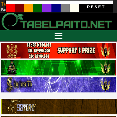
Tabelpaito
R E S E T
Paito Warna – Angkanet Aplikasi Togel – Paito Togel Terlengkap