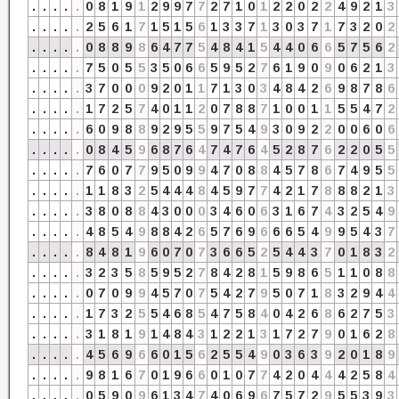
.
.
.
.
.
0
8
1
9
1
2
9
9
7
7
2
7
1
0
1
2
2
0
2
2
4
9
2
1
3
.
.
.
.
.
2
5
6
1
7
1
5
1
5
6
1
3
3
7
1
3
0
3
7
1
7
3
2
0
2
.
.
.
.
.
0
8
8
9
8
6
4
7
7
5
4
8
4
1
5
4
4
0
6
6
5
7
5
6
2
.
.
.
.
.
7
5
0
5
5
3
5
0
6
6
5
9
5
2
7
6
1
9
0
9
0
6
2
1
3
.
.
.
.
.
3
7
0
0
0
9
2
0
1
1
7
1
3
0
3
4
8
4
2
6
9
8
7
8
6
.
.
.
.
.
1
7
2
5
7
4
0
1
1
2
0
7
8
8
7
1
0
0
1
1
5
5
4
7
2
.
.
.
.
.
6
0
9
8
8
9
2
9
5
5
9
7
5
4
9
3
0
9
2
2
0
0
6
0
6
.
.
.
.
.
0
8
4
5
9
6
8
7
6
4
7
4
7
6
4
5
2
8
7
6
2
2
0
5
5
.
.
.
.
.
7
6
0
7
7
9
5
0
9
9
4
7
0
8
8
4
5
7
8
6
7
4
9
5
5
.
.
.
.
.
1
1
8
3
2
5
4
4
4
8
4
5
9
7
7
4
2
1
7
8
8
8
2
1
3
.
.
.
.
.
3
8
0
8
8
4
3
0
0
0
3
4
6
0
6
3
1
6
7
4
3
2
5
4
9
.
.
.
.
.
4
8
5
4
9
8
8
4
2
6
5
7
6
9
6
6
6
5
4
9
9
5
4
3
7
.
.
.
.
.
8
4
8
1
9
6
0
7
0
7
3
6
6
5
2
5
4
4
3
7
0
1
8
3
2
.
.
.
.
.
3
2
3
5
8
5
9
5
2
7
8
4
2
8
1
5
9
8
6
5
1
1
0
8
8
.
.
.
.
.
0
7
0
9
9
4
5
7
0
7
5
4
2
7
9
5
0
7
1
8
3
2
9
4
4
.
.
.
.
.
1
7
3
2
5
5
4
6
8
5
4
7
5
8
4
0
4
2
6
8
6
2
7
5
3
.
.
.
.
.
3
1
8
1
9
1
4
8
4
3
1
2
2
1
3
1
7
2
7
9
0
1
6
2
8
.
.
.
.
.
4
5
6
9
6
6
0
1
5
6
2
5
5
4
9
0
3
6
3
9
2
0
1
8
9
.
.
.
.
.
9
8
1
6
7
0
1
9
6
6
0
1
0
7
7
4
2
0
4
4
4
2
5
8
4
.
.
.
.
.
0
5
9
0
9
6
1
3
4
7
4
0
6
9
6
7
5
7
2
9
5
5
3
9
3