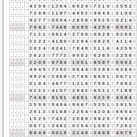
.
.
.
.
.
4
2
9
6
6
1
3
6
4
1
6
9
2
4
6
7
3
1
0
1
3
5
5
2
7
.
.
.
.
.
7
2
9
8
8
1
1
8
7
6
4
9
5
3
8
9
6
4
6
1
3
1
0
0
0
.
.
.
.
.
9
2
7
7
5
0
5
9
4
4
2
8
5
8
4
9
5
3
5
8
0
2
1
4
5
.
.
.
.
.
7
9
4
2
6
7
4
6
8
5
6
0
9
5
5
4
2
5
9
5
8
9
9
1
1
.
.
.
.
.
7
1
3
1
4
6
6
1
4
5
2
7
6
0
6
0
9
2
8
1
9
3
6
6
3
.
.
.
.
.
3
3
2
2
4
4
1
8
0
8
3
3
9
4
4
0
6
2
5
7
4
1
1
4
5
.
.
.
.
.
3
0
3
4
7
0
2
4
1
5
7
8
4
8
3
3
1
1
6
7
4
2
5
9
5
.
.
.
.
.
3
6
2
3
5
7
7
7
3
1
9
0
5
2
7
6
2
8
5
4
3
2
5
8
4
.
.
.
.
.
3
2
0
0
0
6
7
8
4
3
1
0
5
1
6
8
5
8
7
6
5
9
9
2
2
.
.
.
.
.
4
9
4
5
9
7
3
9
3
3
9
6
4
4
8
5
3
8
6
5
6
2
6
9
6
.
.
.
.
.
9
9
2
6
8
3
4
6
9
6
3
7
6
6
3
8
6
9
1
1
0
6
7
1
8
.
.
.
.
.
5
1
8
4
3
4
6
7
7
5
1
2
1
6
7
7
5
6
1
7
7
0
9
2
2
.
.
.
.
.
0
3
3
3
6
4
1
5
7
3
2
9
4
3
7
6
5
3
1
4
7
1
8
8
7
.
.
.
.
.
7
4
4
8
3
8
1
9
1
1
4
8
9
1
1
9
3
3
9
3
4
0
8
4
3
.
.
.
.
.
3
5
9
9
9
5
4
9
4
4
9
6
6
7
4
5
2
5
1
6
3
9
1
5
6
.
.
.
.
.
2
6
1
3
4
0
1
6
8
5
2
2
5
4
9
4
3
0
4
4
6
6
5
4
9
.
.
.
.
.
1
5
2
5
7
7
4
5
2
7
2
0
8
9
8
9
8
2
5
7
7
9
9
2
2
.
.
.
.
.
0
6
7
1
8
2
4
8
2
1
0
3
5
4
9
1
0
8
3
2
7
2
6
2
8
.
.
.
.
.
8
8
4
9
4
0
0
1
9
1
2
3
4
9
4
3
6
8
8
7
4
9
7
9
7