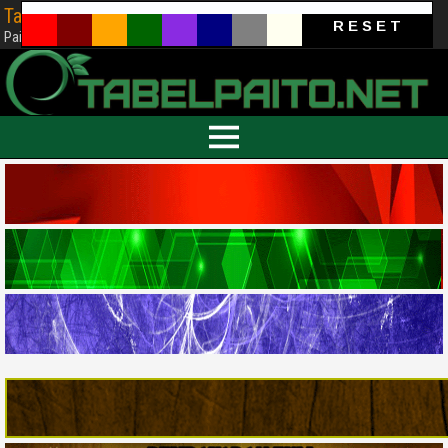
Tabelpaito
R E S E T
Paito Warna – Angkanet Aplikasi Togel – Paito Togel Terlengkap