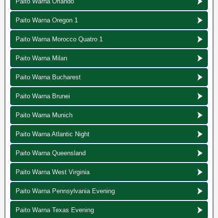
Paito Warna Orlando
Paito Warna Oregon 1
Paito Warna Morocco Quatro 1
Paito Warna Milan
Paito Warna Bucharest
Paito Warna Brunei
Paito Warna Munich
Paito Warna Atlantic Night
Paito Warna Queensland
Paito Warna West Virginia
Paito Warna Pennsylvania Evening
Paito Warna Texas Evening