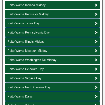
Paito Warna Indiana Midday
Paito Warna Kentucky Midday
Paito Warna Texas Day
Paito Warna Pennsylvania Day
Paito Warna Illinois Midday
Paito Warna Missouri Midday
Paito Warna Washington Dc Midday
Paito Warna Delaware Day
Paito Warna Virginia Day
Paito Warna North Carolina Day
Paito Warna Darwin