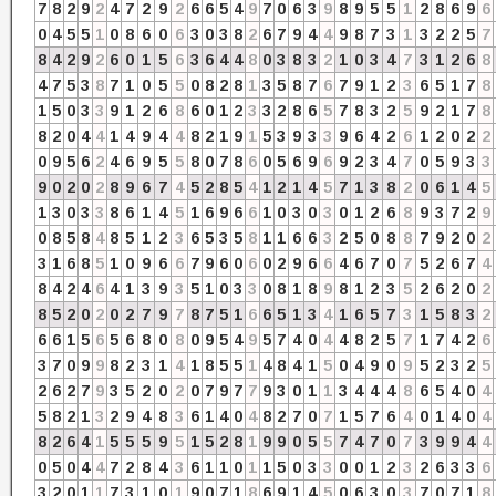
7
8
2
9
2
4
7
2
9
2
6
6
5
4
9
7
0
6
3
9
8
9
5
5
1
2
8
6
9
6
0
4
5
5
1
0
8
6
0
6
3
0
3
8
2
6
7
9
4
4
9
8
7
3
1
3
2
2
5
7
8
4
2
9
2
6
0
1
5
6
3
6
4
4
8
0
3
8
3
2
1
0
3
4
7
3
1
2
6
8
4
7
5
3
8
7
1
0
5
5
0
8
2
8
1
3
5
8
7
6
7
9
1
2
3
6
5
1
7
8
1
5
0
3
3
9
1
2
6
8
6
0
1
2
3
3
2
8
6
5
7
8
3
2
5
9
2
1
7
8
8
2
0
4
4
1
4
9
4
4
8
2
1
9
1
5
3
9
3
3
9
6
4
2
6
1
2
0
2
2
0
9
5
6
2
4
6
9
5
5
8
0
7
8
6
0
5
6
9
6
9
2
3
4
7
0
5
9
3
3
9
0
2
0
2
8
9
6
7
4
5
2
8
5
4
1
2
1
4
5
7
1
3
8
2
0
6
1
4
5
1
3
0
3
3
8
6
1
4
5
1
6
9
6
6
1
0
3
0
3
0
1
2
6
8
9
3
7
2
9
0
8
5
8
4
8
5
1
2
3
6
5
3
5
8
1
1
6
6
3
2
5
0
8
8
7
9
2
0
2
3
1
6
8
5
1
0
9
6
6
7
9
6
0
6
0
2
9
6
6
4
6
7
0
7
5
2
6
7
4
8
4
2
4
6
4
1
3
9
3
5
1
0
3
3
0
8
1
8
9
8
1
2
3
5
2
6
2
0
2
8
5
2
0
2
0
2
7
9
7
8
7
5
1
6
6
5
1
3
4
1
6
5
7
3
1
5
8
3
2
6
6
1
5
6
5
6
8
0
8
0
9
5
4
9
5
7
4
0
4
4
8
2
5
7
1
7
4
2
6
3
7
0
9
9
8
2
3
1
4
1
8
5
5
1
4
8
4
1
5
0
4
9
0
9
5
2
3
2
5
2
6
2
7
9
3
5
2
0
2
0
7
9
7
7
9
3
0
1
1
3
4
4
4
8
6
5
4
0
4
5
8
2
1
3
2
9
4
8
3
6
1
4
0
4
8
2
7
0
7
1
5
7
6
4
0
1
4
0
4
8
2
6
4
1
5
5
5
9
5
1
5
2
8
1
9
9
0
5
5
7
4
7
0
7
3
9
9
4
4
0
5
0
4
4
7
2
8
4
3
6
1
1
0
1
1
5
0
3
3
0
0
1
2
3
2
6
3
3
6
3
2
0
1
1
7
3
1
0
1
9
0
7
1
8
6
9
1
4
5
0
6
3
0
3
7
0
7
1
8