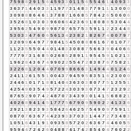
7
5
9
8
8
2
9
1
5
6
4
5
9
3
3
0
1
1
5
6
5
5
4
6
1
4
0
9
3
3
3
6
3
7
1
4
4
0
3
3
1
1
9
7
7
3
1
4
8
3
7
7
9
1
1
1
3
0
0
0
3
0
9
8
8
8
6
4
6
1
3
7
8
8
7
1
6
6
8
5
7
8
4
2
6
5
0
6
0
6
3
5
2
6
8
1
0
3
0
3
9
6
0
6
6
4
2
3
6
9
1
8
0
8
8
5
3
0
4
4
3
9
5
6
2
5
4
9
0
9
9
8
7
0
7
6
5
7
5
3
5
9
1
1
2
2
3
4
4
8
5
3
0
3
3
4
7
6
0
6
5
6
1
3
4
2
3
8
2
1
8
2
6
7
4
0
0
7
9
7
3
2
0
9
9
6
4
9
7
7
9
8
4
1
5
4
5
0
8
8
8
6
1
6
7
0
1
0
7
7
1
1
2
3
5
5
5
0
4
4
0
1
4
8
3
3
0
8
8
7
5
6
6
3
9
0
4
0
6
6
7
7
7
9
7
3
1
6
8
5
0
2
6
8
5
2
8
9
1
1
9
5
4
5
9
1
0
2
1
3
1
9
6
2
8
4
3
6
7
4
9
9
0
2
2
5
5
4
7
2
8
3
8
7
6
7
5
8
2
1
3
2
2
6
8
1
2
0
4
4
0
7
0
9
9
8
6
6
6
3
1
4
9
4
4
0
1
2
4
6
2
4
1
1
2
6
1
5
5
1
0
0
4
3
7
9
4
5
9
5
8
3
5
1
6
2
3
0
0
0
2
4
4
6
1
0
1
7
1
8
8
1
4
0
4
3
6
3
0
3
8
0
7
7
5
1
2
5
5
1
4
2
5
4
9
0
3
5
4
9
5
7
2
2
4
3
0
3
9
3
0
7
3
4
7
2
3
2
9
2
8
7
6
5
2
9
0
7
4
2
4
8
7
0
7
3
4
3
9
3
0
1
4
1
5
6
8
8
2
1
4
0
2
6
8
9
4
1
4
5
1
7
7
7
5
6
7
9
0
9
5
9
0
2
2
4
1
3
3
6
2
9
2
1
3
8
2
3
9
3
5
8
4
2
6
4
6
2
5
7
5
4
9
0
9
7
5
9
1
1
0
8
7
0
7
6
3
6
7
4
4
2
3
9
3
3
7
0
3
3
1
4
4
7
2
7
3
4
8
3
1
0
5
1
6
4
3
1
9
1
0
9
3
5
8
5
7
2
0
2
6
3
6
7
4
4
6
0
5
5
9
5
9
4
4
7
2
4
2
6
0
4
8
8
7
4
1
7
4
2
8
5
4
0
4
7
6
0
2
2