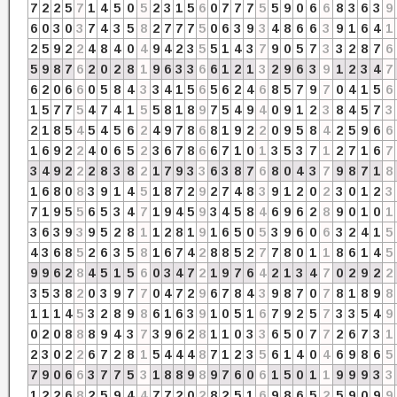
7
2
2
5
7
1
4
5
0
5
2
3
1
5
6
0
7
7
7
5
5
9
0
6
6
8
3
6
3
9
6
0
3
0
3
7
4
3
5
8
2
7
7
7
5
0
6
3
9
3
4
8
6
6
3
9
1
6
4
1
2
5
9
2
2
4
8
4
0
4
9
4
2
3
5
5
1
4
3
7
9
0
5
7
3
3
2
8
7
6
5
9
8
7
6
2
0
2
8
1
9
6
3
3
6
6
1
2
1
3
2
9
6
3
9
1
2
3
4
7
6
2
0
6
6
0
5
8
4
3
3
4
1
5
6
5
6
2
4
6
8
5
7
9
7
0
4
1
5
6
1
5
7
7
5
4
7
4
1
5
5
8
1
8
9
7
5
4
9
4
0
9
1
2
3
8
4
5
7
3
2
1
8
5
4
5
4
5
6
2
4
9
7
8
6
8
1
9
2
2
0
9
5
8
4
2
5
9
6
6
1
6
9
2
2
4
0
6
5
2
3
6
7
8
6
6
7
1
0
1
3
5
3
7
1
2
7
1
6
7
3
4
9
2
2
2
8
3
8
2
1
7
9
3
3
6
3
8
7
6
8
0
4
3
7
9
8
7
1
8
1
6
8
0
8
3
9
1
4
5
1
8
7
2
9
2
7
4
8
3
9
1
2
0
2
3
0
1
2
3
7
1
9
5
5
6
5
3
4
7
1
9
4
5
9
3
4
5
8
4
6
9
6
2
8
9
0
1
0
1
3
6
3
9
3
9
5
2
8
1
1
2
8
1
9
1
6
5
0
5
3
9
6
0
6
3
2
4
1
5
4
3
6
8
5
2
6
3
5
8
1
6
7
4
2
8
8
5
2
7
7
8
0
1
1
8
6
1
4
5
9
9
6
2
8
4
5
1
5
6
0
3
4
7
2
1
9
7
6
4
2
1
3
4
7
0
2
9
2
2
3
5
3
8
2
0
3
9
7
7
0
4
7
2
9
6
7
8
4
3
9
8
7
0
7
8
1
8
9
8
1
1
1
4
5
3
2
8
9
8
6
1
6
3
9
1
0
5
1
6
7
9
2
5
7
3
3
5
4
9
0
2
0
8
8
8
9
4
3
7
3
9
6
2
8
1
1
0
3
3
6
5
0
7
7
2
6
7
3
1
2
3
0
2
2
6
7
2
8
1
5
4
4
4
8
7
1
2
3
5
6
1
4
0
4
6
9
8
6
5
7
9
0
6
6
3
7
7
5
3
1
8
8
9
8
9
7
6
0
6
1
5
0
1
1
9
9
9
3
3
1
2
2
6
8
2
5
9
4
4
7
7
2
0
2
8
2
5
1
6
9
8
6
5
2
5
9
0
9
9