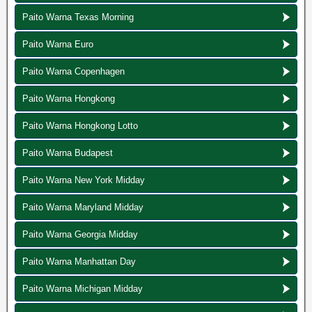
Paito Warna Texas Morning
Paito Warna Euro
Paito Warna Copenhagen
Paito Warna Hongkong
Paito Warna Hongkong Lotto
Paito Warna Budapest
Paito Warna New York Midday
Paito Warna Maryland Midday
Paito Warna Georgia Midday
Paito Warna Manhattan Day
Paito Warna Michigan Midday