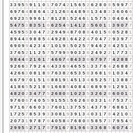
3
3
9
5
5
9
1
1
0
1
7
0
7
4
2
1
5
6
5
2
6
2
8
0
8
5
9
9
7
7
6
9
7
6
4
8
8
6
4
1
2
1
2
6
8
4
4
8
9
8
1
3
4
8
3
3
6
0
6
6
6
9
2
3
5
9
9
6
1
7
8
1
2
8
1
5
2
4
6
1
1
5
7
5
3
0
4
0
4
4
5
4
7
5
3
8
3
5
1
6
6
2
5
4
9
1
4
1
2
3
5
6
0
1
1
3
9
0
7
7
4
5
9
5
5
3
0
4
7
2
2
9
4
9
4
8
7
0
8
8
4
0
1
5
6
0
5
2
8
1
8
9
4
4
8
9
8
8
5
4
4
9
2
8
1
6
4
2
2
4
7
0
4
7
2
9
3
9
7
7
6
9
0
9
9
4
2
3
4
7
1
0
1
9
1
5
0
2
5
7
9
4
6
2
8
4
2
5
1
6
3
7
6
5
2
1
1
2
5
7
5
7
9
9
9
9
0
3
3
6
2
4
9
2
2
1
7
7
3
1
9
8
4
4
8
2
1
6
1
7
4
6
6
7
4
8
4
3
3
6
6
7
9
7
7
4
2
8
8
7
9
2
6
6
3
7
9
2
4
6
4
3
3
6
9
4
6
5
5
1
3
3
7
6
4
2
6
8
8
7
4
2
6
6
3
0
8
1
8
9
7
6
3
8
2
6
5
3
5
8
3
6
8
1
9
1
0
3
4
7
6
6
7
9
7
0
1
5
1
6
8
8
1
9
1
4
5
1
3
4
6
5
2
5
7
1
3
8
8
7
4
1
8
6
5
5
2
1
8
9
1
6
6
8
5
4
0
8
4
3
6
8
9
9
9
1
2
9
1
1
4
8
2
0
2
3
4
7
7
5
2
6
8
0
8
1
0
2
3
5
3
2
6
2
8
6
0
0
1
1
9
7
6
0
6
7
4
0
5
5
9
1
5
5
1
5
6
2
6
8
0
3
3
1
4
7
5
3
7
1
9
7
1
6
7
6
6
0
3
3
7
6
0
1
1
3
7
5
5
1
4
3
7
9
7
6
8
6
1
7
1
7
2
5
7
8
5
3
9
3
3
0
8
1
9
3
9
1
3
4
0
3
1
7
8
4
2
1
0
1
2
0
7
3
1
9
7
8
7
6
4
0
5
8
4
7
6
8
0
8
5
8
5
7
3
7
9
5
4
9
2
9
9
5
5
2
7
1
7
8
7
9
1
6
7
8
1
9
6
6
3
3
6
8
5
6
0
7
4
2